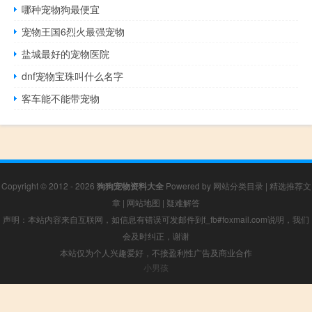
哪种宠物狗最便宜
宠物王国6烈火最强宠物
盐城最好的宠物医院
dnf宠物宝珠叫什么名字
客车能不能带宠物
Copyright © 2012 - 2026
狗狗宠物资料大全
Powered by
网站分类目录
|
精选推荐文
章
|
网站地图
|
疑难解答
声明：本站内容来自互联网，如信息有错误可发邮件到f_fb#foxmail.com说明，我们
会及时纠正，谢谢
本站仅为个人兴趣爱好，不接盈利性广告及商业合作
小男孩