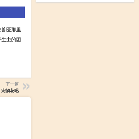
去兽医那里
寄生虫的困
下一篇
宠物花吧