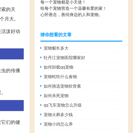
每一个宠物都是小天使！
给每个宠物营造一个温馨有爱的家！
探索的天
心怀善念，善待身边的人和宠物。
六个月大。
是活泼好动
猜你想看的文章
宠物貂长多大
牡丹江宠物医院哪家好
如何卸载qq宠物
生虫的传播
宠物蛇吃什么食物
如何挑选宠物软骨素
繁。
如何杀死宠物
qq飞车宠物怎么升级
宠物火葬多少钱
查它们的健
宠物小鸡怎么养