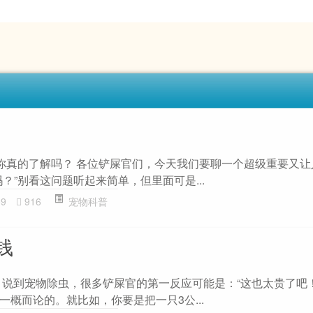
，你真的了解吗？ 各位铲屎官们，今天我们要聊一个超级重要又
？”别看这问题听起来简单，但里面可是...
59
916
宠物科普
钱
 说到宠物除虫，很多铲屎官的第一反应可能是：“这也太贵了吧
概而论的。就比如，你要是把一只3公...