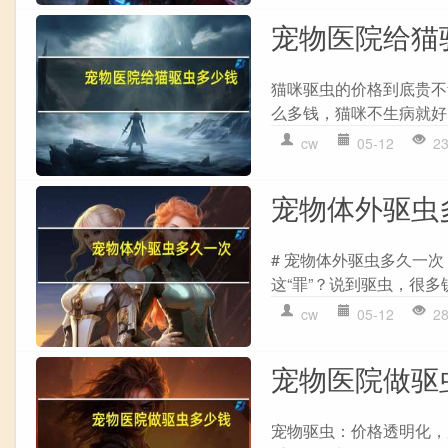
宠物医院给猫
猫咪驱虫的价格到底贵不
么多钱，猫咪不生病就好了
cw
05-12
2
宠物体外驱虫
# 宠物体外驱虫多久一
这“罪”？说到驱虫，很多
cw
05-12
2
宠物医院做驱
宠物驱虫：价格透明化，