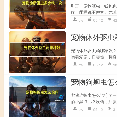
引言：宠物驱虫，钱包也
疗，哪样都不便宜。尤其
cw
05-12
4
宠物体外驱虫
宠物体外驱虫药哪家强？
抱着爱宠，它突然一翻身
cw
05-12
9
宠物狗蜱虫怎
宠物狗蜱虫怎么治疗？一
的小黑点儿？没错，那就
cw
05-12
3