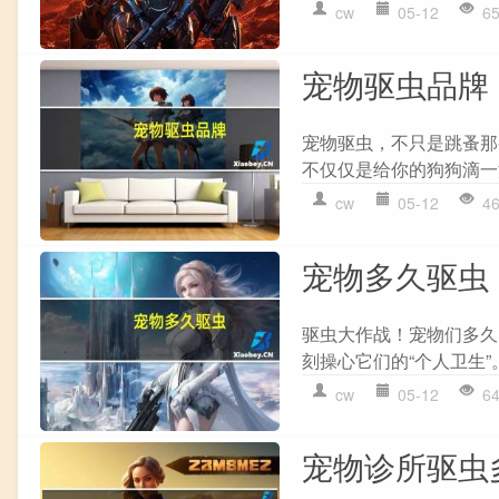
cw
05-12
6
宠物驱虫品牌
宠物驱虫，不只是跳蚤那
不仅仅是给你的狗狗滴一
cw
05-12
4
宠物多久驱虫
驱虫大作战！宠物们多久
刻操心它们的“个人卫生”
cw
05-12
6
宠物诊所驱虫