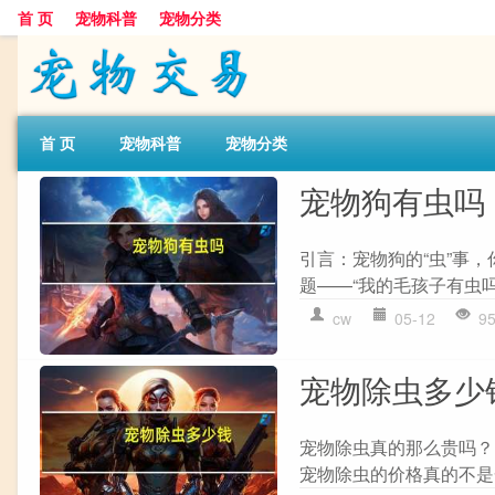
首 页
宠物科普
宠物分类
首 页
宠物科普
宠物分类
宠物狗有虫吗
引言：宠物狗的“虫”事
题——“我的毛孩子有虫吗
cw
05-12
9
宠物除虫多少
宠物除虫真的那么贵吗？
宠物除虫的价格真的不是一