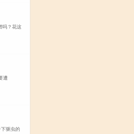
谱吗？花这
要遭
一下驱虫的