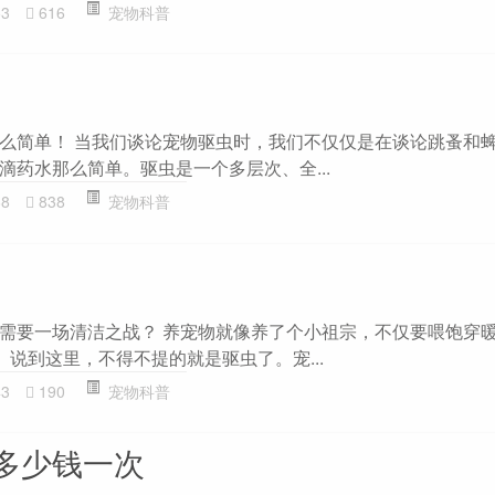
53
616
宠物科普
么简单！ 当我们谈论宠物驱虫时，我们不仅仅是在谈论跳蚤和
滴药水那么简单。驱虫是一个多层次、全...
68
838
宠物科普
需要一场清洁之战？ 养宠物就像养了个小祖宗，不仅要喂饱穿
。说到这里，不得不提的就是驱虫了。宠...
43
190
宠物科普
多少钱一次