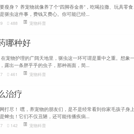
要瘦身？ 养宠物就像养了个“四脚吞金兽”，吃喝拉撒、玩具零
是驱虫这件事，费钱又费心。你可能已经...
29
488
宠物科普
药哪种好
 在宠物护理的广阔天地里，驱虫这一环可谓是重中之重。想象
，露出一条胖乎乎的虫子，那种画面，简...
87
461
宠物科普
么治疗
网打尽！ 嘿，养宠物的朋友们，是不是经常看到你家毛孩子身
是蜱虫！它们不仅丑陋，还可能传播疾病...
17
142
宠物科普