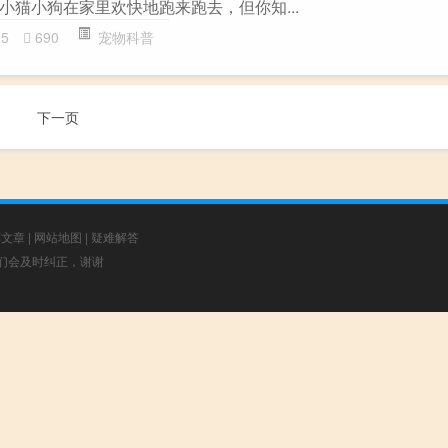
小猫小狗在家里欢快地跑来跑去，但你知...
55
690
宠物科普
下一页
荐文章
|
网站地图
|
疑难解答
，我们会及时纠正，谢谢