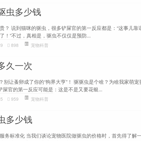
驱虫多少钱
贵？ 说到猫咪的驱虫，很多铲屎官的第一反应都是：“这事儿靠
！”不过，真相是，驱虫不仅仅是预防...
39
898
宠物科普
多久一次
次？别让蚤卵成了你的“狗界大亨”！ 驱驱虫是个啥？为啥我家萌宠
铲屎官的第一反应可能是：这是不是又要花银...
85
959
宠物科普
虫多少钱
服务标准化 当我们谈论宠物医院做驱虫的价格时，首先得了解