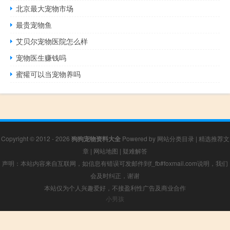
北京最大宠物市场
最贵宠物鱼
艾贝尔宠物医院怎么样
宠物医生赚钱吗
蜜獾可以当宠物养吗
Copyright © 2012 - 2026
狗狗宠物资料大全
Powered by
网站分类目录
|
精选推荐文
章
|
网站地图
|
疑难解答
声明：本站内容来自互联网，如信息有错误可发邮件到f_fb#foxmail.com说明，我们
会及时纠正，谢谢
本站仅为个人兴趣爱好，不接盈利性广告及商业合作
小男孩