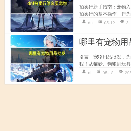
拍卖行新手指南：宠物入
拍卖行的基本操作！作为
dn
05-12
3
哪里有宠物用
引言：宠物用品批发，为
程！从猫砂、狗粮到玩具
nl
05-12
29