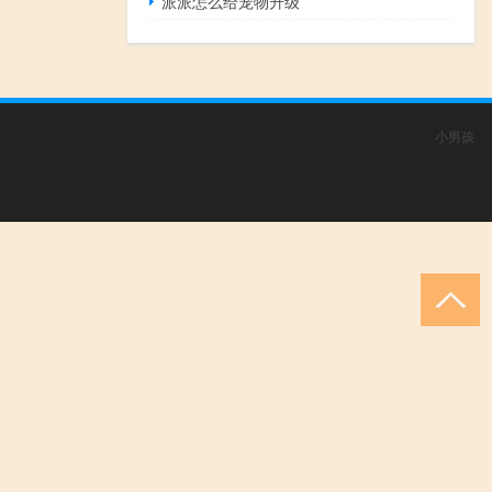
派派怎么给宠物升级
小男孩