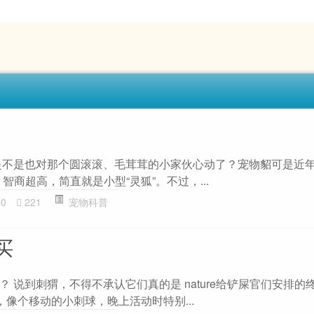
是不是也对那个圆滚滚、毛茸茸的小家伙心动了？宠物貂可是近年
智商超高，简直就是小型“灵狐”。不过，...
20
221
宠物科普
买
 说到刺猬，不得不承认它们真的是 nature给铲屎官们安排的终
，像个移动的小刺球，晚上活动时特别...