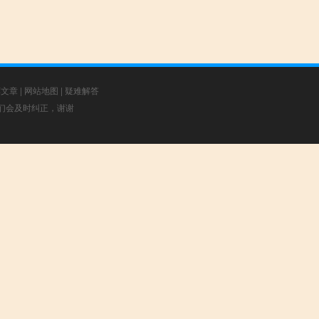
荐文章
|
网站地图
|
疑难解答
，我们会及时纠正，谢谢