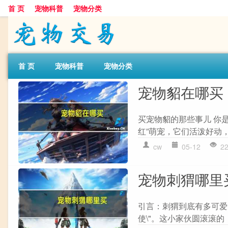
首 页
宠物科普
宠物分类
首 页
宠物科普
宠物分类
宠物貂在哪买
买宠物貂的那些事儿 你
红”萌宠，它们活泼好动，
cw
05-12
2
宠物刺猬哪里
引言：刺猬到底有多可爱？
使\"。这小家伙圆滚滚的