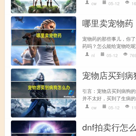
cw
05-12
1
哪里卖宠物药
宠物药的那些事儿，你了
药吗？怎么能给宠物吃呢？
nl
05-12
76
宠物店买到病
引言：宠物店买到病狗的
并不太好，买到了生病的
cw
05-12
1
dnf拍卖行怎