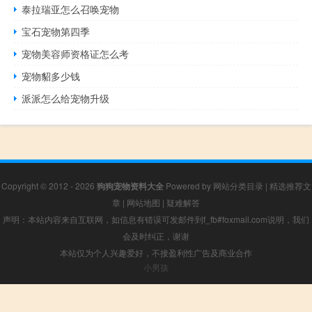
泰拉瑞亚怎么召唤宠物
宝石宠物第四季
宠物美容师资格证怎么考
宠物貂多少钱
派派怎么给宠物升级
Copyright © 2012 - 2026
狗狗宠物资料大全
Powered by
网站分类目录
|
精选推荐文
章
|
网站地图
|
疑难解答
声明：本站内容来自互联网，如信息有错误可发邮件到f_fb#foxmail.com说明，我们
会及时纠正，谢谢
本站仅为个人兴趣爱好，不接盈利性广告及商业合作
小男孩