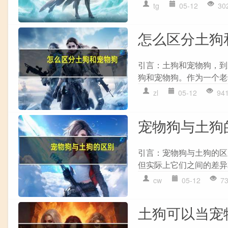
tg
05-12
30
怎么区分土狗
引言：土狗和宠物狗，到
狗和宠物狗。作为一个老
zl
05-12
94
宠物狗与土狗
引言：宠物狗与土狗的区
但实际上它们之间的差异就
cw
05-12
7
土狗可以当宠