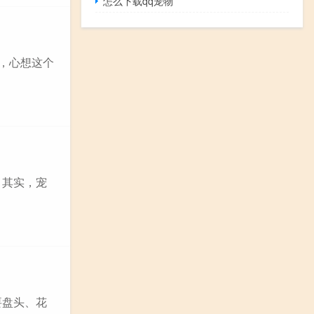
怎么下载qq宠物
腿，心想这个
。其实，宠
要盘头、花