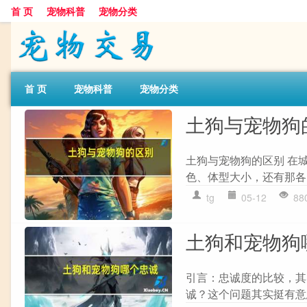
首 页
宠物科普
宠物分类
首 页
宠物科普
宠物分类
土狗与宠物狗
土狗与宠物狗的区别 在
色、体型大小，还有那各
tg
05-12
88
土狗和宠物狗
引言：忠诚度的比较，其
诚？这个问题其实挺有意