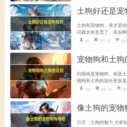
土狗好还是宠
土狗和宠物狗，谁才是你
问题太有意思了。其实啊，
tg
05-12
20
宠物狗和土狗
到底啥是宠物狗，啥是土
物狗和土狗的划分更多是
cw
05-12
9
像土狗的宠物
引言：土狗的魅力 大家