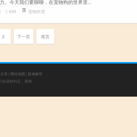
力。今天我们要聊聊，在宠物狗的世界里...
6
698
宠物科普
2
下一页
尾页
荐文章
|
网站地图
|
疑难解答
，我们会及时纠正，谢谢