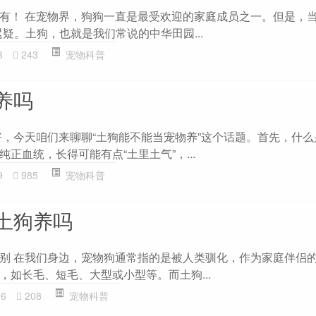
有！ 在宠物界，狗狗一直是最受欢迎的家庭成员之一。但是，当
疑。土狗，也就是我们常说的中华田园...
3
243
宠物科普
养吗
好，今天咱们来聊聊“土狗能不能当宠物养”这个话题。首先，什
正血统，长得可能有点“土里土气”，...
9
985
宠物科普
土狗养吗
别 在我们身边，宠物狗通常指的是被人类驯化，作为家庭伴侣
，如长毛、短毛、大型或小型等。而土狗...
06
208
宠物科普