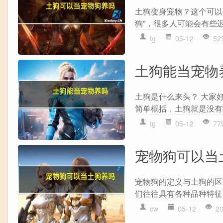
土狗变身宠物？这个可以
狗”，很多人可能会有些迟
tg
05-12
52
土狗能当宠物
土狗是什么来头？ 大家
简单概括，土狗就是没有纯
tg
05-12
77
宠物狗可以当
宠物狗的定义与土狗的区
们往往具有各种品种特征
cw
05-12
2