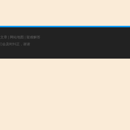
荐文章
|
网站地图
|
疑难解答
，我们会及时纠正，谢谢