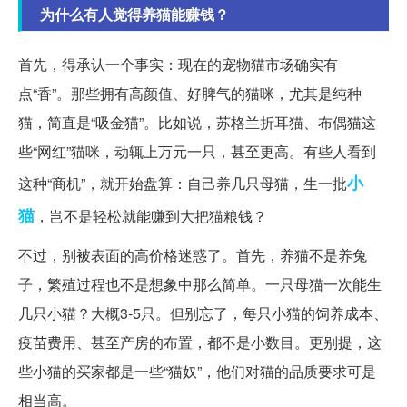
为什么有人觉得养猫能赚钱？
首先，得承认一个事实：现在的宠物猫市场确实有
点“香”。那些拥有高颜值、好脾气的猫咪，尤其是纯种
猫，简直是“吸金猫”。比如说，苏格兰折耳猫、布偶猫这
些“网红”猫咪，动辄上万元一只，甚至更高。有些人看到
小
这种“商机”，就开始盘算：自己养几只母猫，生一批
猫
，岂不是轻松就能赚到大把猫粮钱？
不过，别被表面的高价格迷惑了。首先，养猫不是养兔
子，繁殖过程也不是想象中那么简单。一只母猫一次能生
几只小猫？大概3-5只。但别忘了，每只小猫的饲养成本、
疫苗费用、甚至产房的布置，都不是小数目。更别提，这
些小猫的买家都是一些“猫奴”，他们对猫的品质要求可是
相当高。