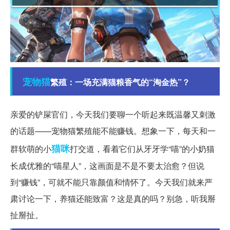
宠物猫
繁殖：一场充满猫粮香气的“淘金热”？
亲爱的铲屎官们，今天我们要聊一个听起来既温馨又刺激
的话题——宠物猫繁殖能不能赚钱。想象一下，每天和一
猫咪
群软萌的小
打交道，看着它们从牙牙学“喵”的小奶猫
长成优雅的“喵星人”，这画面是不是不要太治愈？但说
到“赚钱”，可就不能只靠颜值和情怀了。今天我们就来严
肃讨论一下，养猫还能致富？这是真的吗？别急，听我掰
扯掰扯。