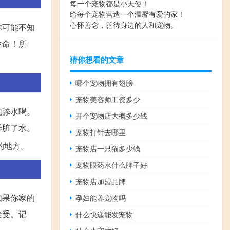
每一个宠物都是小天使！
给每个宠物营造一个温馨有爱的家！
心怀善念，善待身边的人和宠物。
你可能不知
生命！所
猜你想看的文章
哪个宠物拥有翅膀
宠物美容师工资多少
地舔水喝。
开个宠物店大概多少钱
弄脏了水。
宠物打针去哪里
的地方。
宠物店一只猫多少钱
宠物眼药水什么牌子好
宠物店加盟品牌
如果你家的
孕妇能养宠物吗
接受。记
什么快递能发宠物