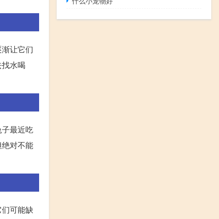
什么小宠物好
逐渐让它们
去找水喝
兔子最近吃
但绝对不能
它们可能缺