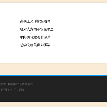
高铁上允许带宠物吗
哈尔滨宠物市场在哪里
qq炫舞宠物有什么用
想学宠物美容去哪学
荐文章
|
网站地图
|
疑难解答
，我们会及时纠正，谢谢