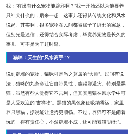
我：“有没有什么宠物能辟邪啊？”我一开始还以为他要养
只神犬什么的，后来一想，这事儿还得从传统文化和风水
说起。其实啊，很多宠物在民间都被赋予了辟邪的寓意，
但别光是迷信，还得结合实际考虑，毕竟养宠物是长久的
事儿，可不是为了赶时髦。
猫咪：天生的“风水高手”？
说到辟邪的宠物，猫咪可是当之莫属的“大师”。民间有说
法，猫咪的九条命让它自带灵性，能驱邪避灾。特别是黑
猫，虽然有些人觉得它不吉利，但其实黑猫在风水学中可
是大受欢迎的“吉祥物”。黑猫的黑色象征吸纳霉运，家里
养只黑猫，据说能让运势更顺畅。不过，养猫可不是闹着
玩的，得有责任心，不然辟邪不成，还可能被猫“辟邪”。