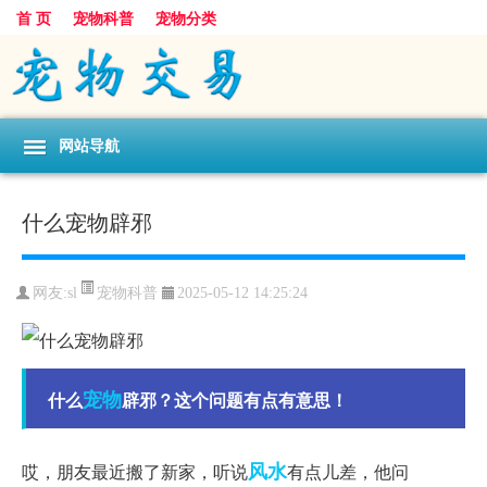
首 页
宠物科普
宠物分类
网站导航
什么宠物辟邪
宠物科普
网友:sl
2025-05-12 14:25:24
宠物
什么
辟邪？这个问题有点有意思！
风水
哎，朋友最近搬了新家，听说
有点儿差，他问