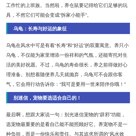
工作忙的上班族。当然啦，养仓鼠要记得给它们足够的玩
具，不然它们可能会变成“拆家小能手”。
乌龟：长寿与好运的象征
乌龟在风水中可是有着“长寿”和“好运”的双重寓意。养只小
乌龟，不仅能为家里增添一份祥和的气氛，还能寄托对生
活的美好祝愿。不过，乌龟的寿命很长，养之前得做好心
理准备。别想着随便养几天就抛弃，乌龟可不会跟你客
气，它会用行动告诉你：“我可是要用一世来陪伴你哦！”
别迷信，宠物要选适合自己的！
最后啊，想跟大家说一句：别光迷信宠物的“辟邪”功能，
选宠物最重要的是看自己能不能照顾好它。养宠物不是一
种负担，而是一份快乐和责任。与其追求所谓的“风水效