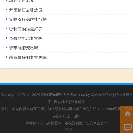
开宠物店去哪进货
宠物衣服品牌排行榜
哪种宠物猫最好养
畜牧站能治宠物吗
班车能带宠物吗
南京最好的宠物医院
Copyright © 2012 - 2026
狗狗宠物资料大全
Powered by
网站分类目录
|
精选推荐文
章
|
网站地图
|
疑难解答
声明：本站内容来自互联网，如信息有错误可发邮件到f_fb#foxmail.com说明，我们
会及时纠正，谢谢
本站仅为个人兴趣爱好，不接盈利性广告及商业合作
小男孩