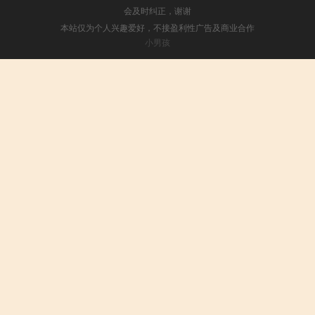
会及时纠正，谢谢
本站仅为个人兴趣爱好，不接盈利性广告及商业合作
小男孩