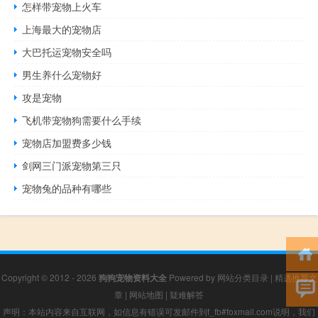
怎样带宠物上火车
上海最大的宠物店
大巴托运宠物安全吗
男生养什么宠物好
攻是宠物
飞机带宠物狗需要什么手续
宠物店加盟费多少钱
剑网三门派宠物第三只
宠物兔的品种有哪些
Copyright © 2012 - 2026
狗狗宠物资料大全
Powered by
网站分类目录
|
精选推荐文
章
|
网站地图
|
疑难解答
声明：本站内容来自互联网，如信息有错误可发邮件到f_fb#foxmail.com说明，我们