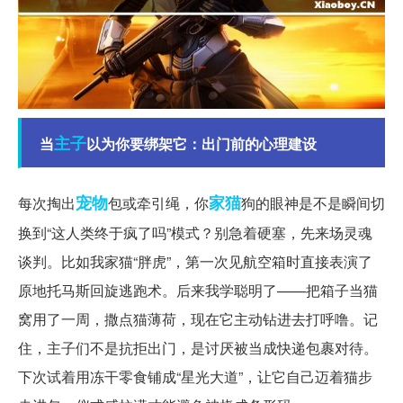
主子
当
以为你要绑架它：出门前的心理建设
宠物
家猫
每次掏出
包或牵引绳，你
狗的眼神是不是瞬间切
换到“这人类终于疯了吗”模式？别急着硬塞，先来场灵魂
谈判。比如我家猫“胖虎”，第一次见航空箱时直接表演了
原地托马斯回旋逃跑术。后来我学聪明了——把箱子当猫
窝用了一周，撒点猫薄荷，现在它主动钻进去打呼噜。记
住，主子们不是抗拒出门，是讨厌被当成快递包裹对待。
下次试着用冻干零食铺成“星光大道”，让它自己迈着猫步