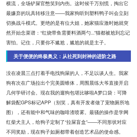
横流，全场铲屎官憋笑到内伤。这时候千万别慌，掏出它
最嫌弃的玩具转移注意——我家狗听到塑料鸭子叫会立刻
切换战斗模式。更绝的是有位大姐，她家猫应激时她就突
然开始念菜谱：“红烧带鱼需要料酒两勺...”猫都被尬到忘记
害怕。记住，只要你不尴尬，尴尬的就是主子。
关于便便的终极奥义：从社死到封神的进阶之路
没在凌晨三点打着手电找狗屎的人，不足以谈人生。我家
狗有次在广场拉出个完美圆锥体，周围晨练大爷直接开启
几何学研讨会。现在我的遛狗包堪比哆啦A梦口袋：可降
解袋配GPS标记APP（别笑，真有开发者做了宠物厕所地
图），还有能中和气味的咖啡渣喷雾。最骚的操作是学网
红柴犬主人，给狗子定制了“拉屎盲盒”——不同形状对应
不同奖励，现在狗子如厕都带着创造艺术品的使命感。