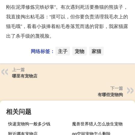
刚在泥潭修炼完铁砂掌”。有次遇到死活要撸猫的熊孩子，
我直接掏出粘毛器：“摸可以，但你要负责清理我毛衣上的
猫毛哦”，看着小孩捧着粘毛卷落荒而逃的背影，我家猫露
出了杀手级的蔑视脸。
网络标签：
主子
宠物
家猫
上一篇
哪里有宠物店
下一篇
有哪些宠物狗
相关问题
快递宠物狗一般多少钱
魔兽世界猎人怎么放生宠物
附近哪有宠物店
qq空间宠物怎么删除