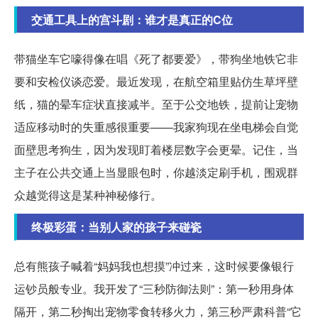
交通工具上的宫斗剧：谁才是真正的C位
带猫坐车它嚎得像在唱《死了都要爱》，带狗坐地铁它非
要和安检仪谈恋爱。最近发现，在航空箱里贴仿生草坪壁
纸，猫的晕车症状直接减半。至于公交地铁，提前让宠物
适应移动时的失重感很重要——我家狗现在坐电梯会自觉
面壁思考狗生，因为发现盯着楼层数字会更晕。记住，当
主子在公共交通上当显眼包时，你越淡定刷手机，围观群
众越觉得这是某种神秘修行。
终极彩蛋：当别人家的孩子来碰瓷
总有熊孩子喊着“妈妈我也想摸”冲过来，这时候要像银行
运钞员般专业。我开发了“三秒防御法则”：第一秒用身体
隔开，第二秒掏出宠物零食转移火力，第三秒严肃科普“它