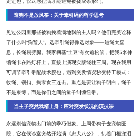
走进包，仪式感拉满才能避免被挠成条形码。
遛狗不是放风筝：关于牵引绳的哲学思考
见过公园里那些被狗拽着满地飘的主人吗？他们完美诠释
了什么叫“狗遛人”。选牵引绳得像选对象——短绳太窒
息，长绳易劈腿。我家柯基“土豆”有次追松鼠，把我5米伸
缩绳卡在路灯杆上，直接上演现实版绕柱三周。现在我用
可调节牵引带配战术腰包，遇到突发情况秒变特工模式：
收绳、锁扣、掏零食三连击。重点是要让狗子明白，绳子
不是束缚，而是你们之间的量子纠缠纽带。
当主子突然戏精上身：应对突发状况的演技课
永远别信宠物出门前的乖巧假象。上周带狗子去宠物医
院，它在候诊室突然开始演《忠犬八公》，扒着门框涕泪