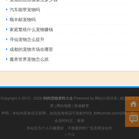
汽车能带宠物吗
顺丰邮宠物吗
家庭繁殖什么宠物赚钱
寻仙宠物怎么提升
成都的宠物市场在哪里
魔兽世界宠物怎么抓
Copyright © 2012 - 2026
狗狗宠物资料大全
Powered by
网站分类目录
|
精选推荐文
章
|
网站地图
|
疑难解答
声明：本站内容来自互联网，如信息有错误可发邮件到f_fb#foxmail.com说明，我们
会及时纠正，谢谢
本站仅为个人兴趣爱好，不接盈利性广告及商业合作
小男孩