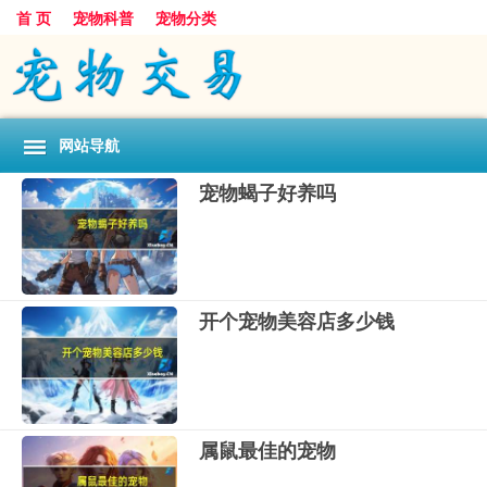
首 页
宠物科普
宠物分类
网站导航
宠物蝎子好养吗
开个宠物美容店多少钱
属鼠最佳的宠物