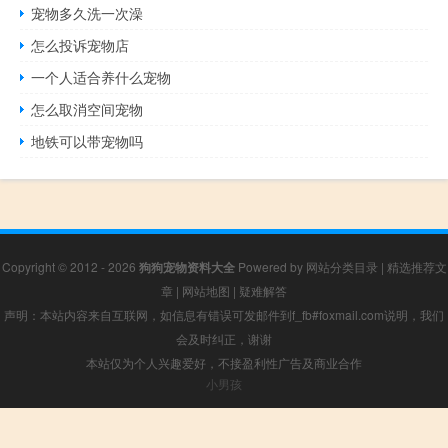
宠物多久洗一次澡
怎么投诉宠物店
一个人适合养什么宠物
怎么取消空间宠物
地铁可以带宠物吗
Copyright © 2012 - 2026
狗狗宠物资料大全
Powered by
网站分类目录
|
精选推荐文
章
|
网站地图
|
疑难解答
声明：本站内容来自互联网，如信息有错误可发邮件到f_fb#foxmail.com说明，我们
会及时纠正，谢谢
本站仅为个人兴趣爱好，不接盈利性广告及商业合作
小男孩