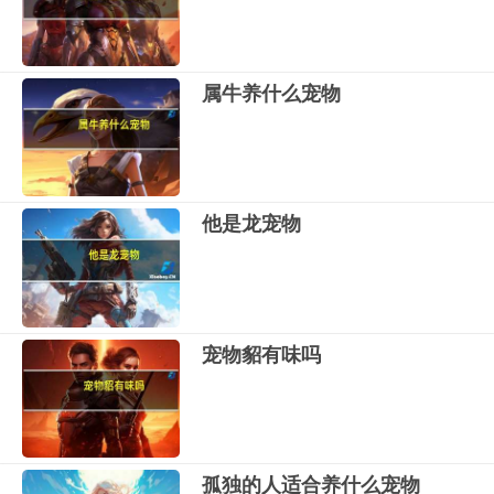
属牛养什么宠物
他是龙宠物
宠物貂有味吗
孤独的人适合养什么宠物