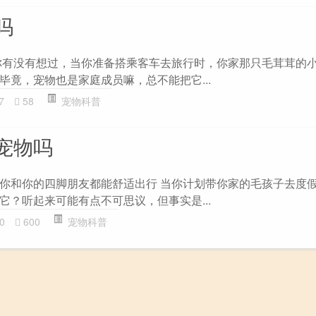
吗
你有没有想过，当你准备搭乘客车去旅行时，你家那只毛茸茸的
毕竟，宠物也是家庭成员嘛，总不能把它...
7
58
宠物科普
宠物吗
你和你的四脚朋友都能舒适出行 当你计划带你家的毛孩子去度
它？听起来可能有点不可思议，但事实是...
0
600
宠物科普