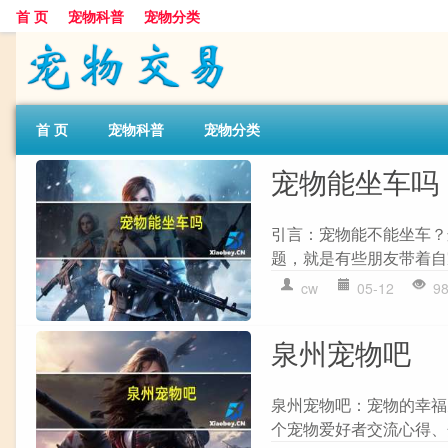
首 页
宠物科普
宠物分类
首 页
宠物科普
宠物分类
宠物能坐车吗
引言：宠物能不能坐车？
题，就是有些朋友带着自
cw
05-12
9
泉州宠物吧
泉州宠物吧：宠物的幸福
个宠物爱好者交流心得、