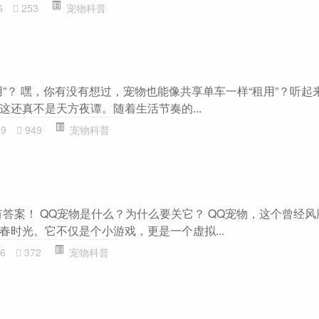
6
253
宠物科普
用”？ 嘿，你有没有想过，宠物也能像共享单车一样“租用”？听起
这还真不是天方夜谭。随着生活节奏的...
69
949
宠物科普
有答案！ QQ宠物是什么？为什么要关它？ QQ宠物，这个曾经
春时光。它不仅是个小游戏，更是一个虚拟...
6
372
宠物科普