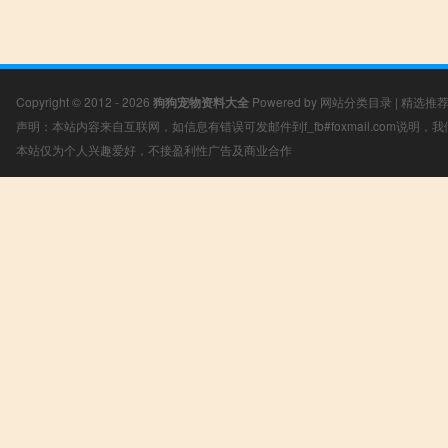
Copyright © 2012 - 2026
狗狗宠物资料大全
Powered by
网站分类目录
|
精选推
声明：本站内容来自互联网，如信息有错误可发邮件到f_fb#foxmail.com说明
本站仅为个人兴趣爱好，不接盈利性广告及商业合作