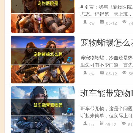
# 引言：我与《宠物医
忐忑。记得第一天上班，
cw
05-12
7
宠物蜥蜴怎么
养宠物蜥蜴，冷血还是热
里边可有不少门道。首先
cw
05-12
5
班车能带宠物
班车带宠物，这是个问题
听起来简单，但实际上可
bc
05-12
61