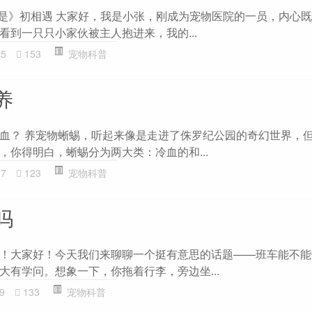
院是》初相遇 大家好，我是小张，刚成为宠物医院的一员，内心
看到一只只小家伙被主人抱进来，我的...
45
153
宠物科普
养
血？ 养宠物蜥蜴，听起来像是走进了侏罗纪公园的奇幻世界，
，你得明白，蜥蜴分为两大类：冷血的和...
87
123
宠物科普
吗
！大家好！今天我们来聊聊一个挺有意思的话题——班车能不能
大有学问。想象一下，你拖着行李，旁边坐...
9
133
宠物科普