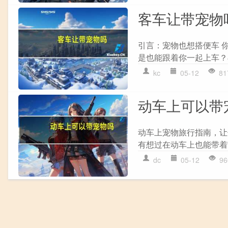
客车让带宠物
引言：宠物也想搭便车 
是也能跟着你一起上车？
kc
05-12
81
动车上可以带
动车上宠物旅行指南，让
有想过在动车上也能带着
dc
05-12
96