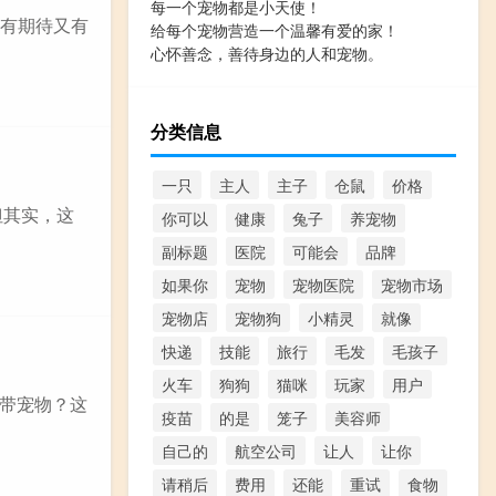
每一个宠物都是小天使！
既有期待又有
给每个宠物营造一个温馨有爱的家！
心怀善念，善待身边的人和宠物。
分类信息
一只
主人
主子
仓鼠
价格
但其实，这
你可以
健康
兔子
养宠物
副标题
医院
可能会
品牌
如果你
宠物
宠物医院
宠物市场
宠物店
宠物狗
小精灵
就像
快递
技能
旅行
毛发
毛孩子
火车
狗狗
猫咪
玩家
用户
带宠物？这
疫苗
的是
笼子
美容师
自己的
航空公司
让人
让你
请稍后
费用
还能
重试
食物