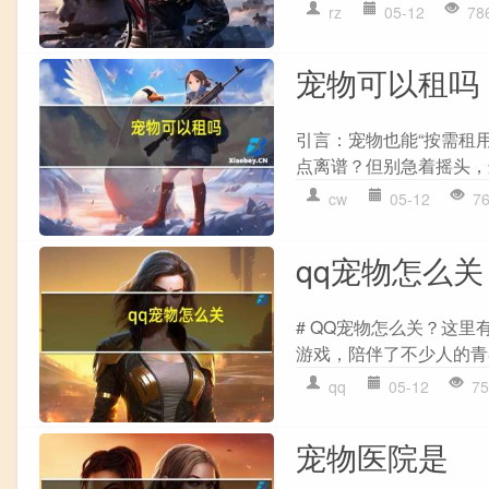
rz
05-12
78
宠物可以租吗
引言：宠物也能“按需租
点离谱？但别急着摇头，
cw
05-12
7
qq宠物怎么关
# QQ宠物怎么关？这里
游戏，陪伴了不少人的青
qq
05-12
75
宠物医院是