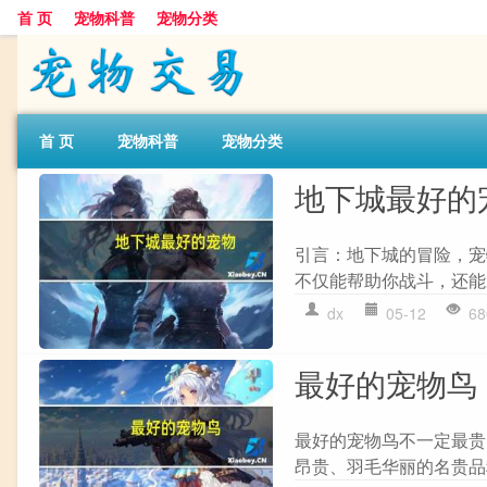
首 页
宠物科普
宠物分类
首 页
宠物科普
宠物分类
地下城最好的
引言：地下城的冒险，宠
不仅能帮助你战斗，还能
dx
05-12
68
最好的宠物鸟
最好的宠物鸟不一定最贵
昂贵、羽毛华丽的名贵品