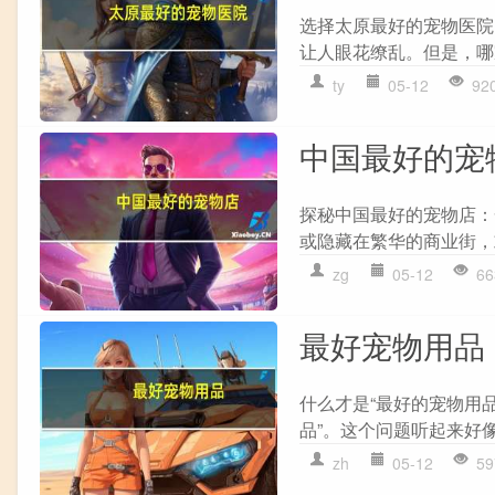
选择太原最好的宠物医院
让人眼花缭乱。但是，哪
ty
05-12
92
中国最好的宠
探秘中国最好的宠物店：
或隐藏在繁华的商业街，
zg
05-12
66
最好宠物用品
什么才是“最好的宠物用
品”。这个问题听起来好像
zh
05-12
59