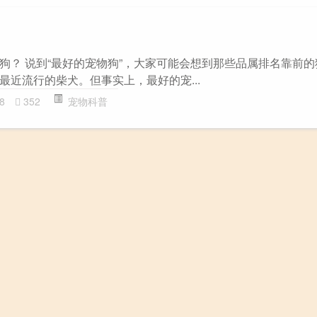
狗？ 说到“最好的宠物狗”，大家可能会想到那些品属排名靠前
最近流行的柴犬。但事实上，最好的宠...
8
352
宠物科普