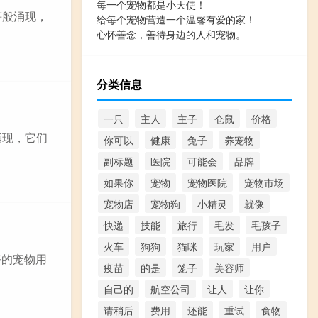
每一个宠物都是小天使！
笋般涌现，
给每个宠物营造一个温馨有爱的家！
心怀善念，善待身边的人和宠物。
分类信息
一只
主人
主子
仓鼠
价格
涌现，它们
你可以
健康
兔子
养宠物
副标题
医院
可能会
品牌
如果你
宠物
宠物医院
宠物市场
宠物店
宠物狗
小精灵
就像
快递
技能
旅行
毛发
毛孩子
火车
狗狗
猫咪
玩家
用户
好的宠物用
疫苗
的是
笼子
美容师
自己的
航空公司
让人
让你
请稍后
费用
还能
重试
食物