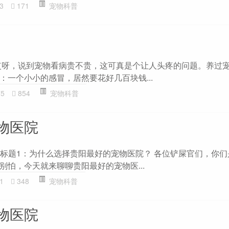
3
171
宠物科普
哎呀，说到宠物看病贵不贵，这可真是个让人头疼的问题。养过
：一个小小的感冒，居然要花好几百块钱...
75
854
宠物科普
物医院
 副标题1：为什么选择贵阳最好的宠物医院？ 各位铲屎官们，你
别怕，今天就来聊聊贵阳最好的宠物医...
1
348
宠物科普
物医院