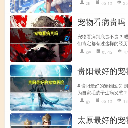
zh
05-12
35
宠物看病贵吗
宠物看病到底贵不贵？ 
们肯定都有过这样的经历
cw
05-12
4
贵阳最好的宠
# 贵阳最好的宠物医院
为自家毛孩子生病发愁？
gy
05-12
13
太原最好的宠