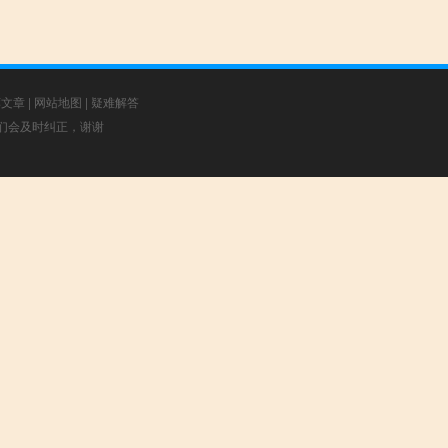
荐文章
|
网站地图
|
疑难解答
，我们会及时纠正，谢谢