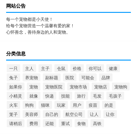
网站公告
每一个宠物都是小天使！
给每个宠物营造一个温馨有爱的家！
心怀善念，善待身边的人和宠物。
分类信息
一只
主人
主子
仓鼠
价格
你可以
健康
兔子
养宠物
副标题
医院
可能会
品牌
如果你
宠物
宠物医院
宠物市场
宠物店
宠物狗
小精灵
就像
快递
技能
旅行
毛发
毛孩子
火车
狗狗
猫咪
玩家
用户
疫苗
的是
笼子
美容师
自己的
航空公司
让人
让你
请稍后
费用
还能
重试
食物
高铁