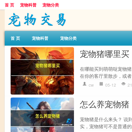
首 页
宠物科普
宠物分类
首 页
宠物科普
宠物分类
宠物猪哪里买
在哪能买到萌萌哒宠物猪
在你的客厅里散步，或者
cw
05-12
2
怎么养宠物猪
宠物猪是什么来头？ 说
实，宠物猪可不是普通的猪