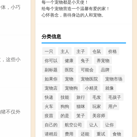
每一个宠物都是小天使！
身体，小巧
给每个宠物营造一个温馨有爱的家！
心怀善念，善待身边的人和宠物。
分类信息
一只
主人
主子
仓鼠
价格
过，这些小
你可以
健康
兔子
养宠物
副标题
医院
可能会
品牌
如果你
宠物
宠物医院
宠物市场
宠物店
宠物狗
小精灵
就像
快递
技能
旅行
毛发
毛孩子
火车
狗狗
猫咪
玩家
用户
物猪不仅外
疫苗
的是
笼子
美容师
自己的
航空公司
让人
让你
请稍后
费用
还能
重试
食物