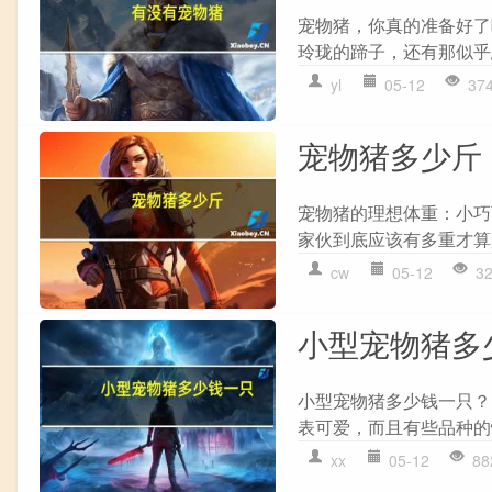
宠物猪，你真的准备好了
玲珑的蹄子，还有那似乎
yl
05-12
37
宠物猪多少斤
宠物猪的理想体重：小巧
家伙到底应该有多重才算
cw
05-12
3
小型宠物猪多
小型宠物猪多少钱一只？
表可爱，而且有些品种的
xx
05-12
88