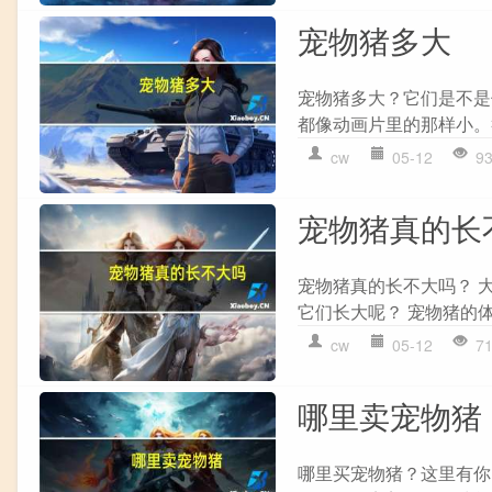
宠物猪多大
宠物猪多大？它们是不是
都像动画片里的那样小。
cw
05-12
9
宠物猪真的长
宠物猪真的长不大吗？ 
它们长大呢？ 宠物猪的体
cw
05-12
7
哪里卖宠物猪
哪里买宠物猪？这里有你