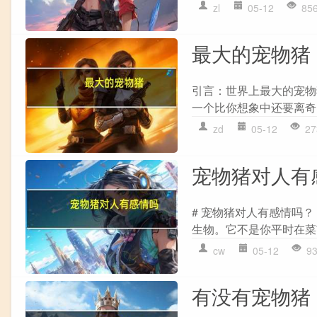
zl
05-12
85
最大的宠物猪
引言：世界上最大的宠物
一个比你想象中还要离奇的
zd
05-12
27
宠物猪对人有
# 宠物猪对人有感情吗？
生物。它不是你平时在菜
cw
05-12
9
有没有宠物猪