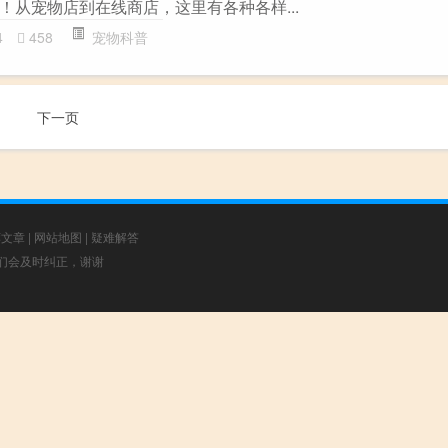
！从宠物店到在线商店，这里有各种各样...
4
458
宠物科普
下一页
荐文章
|
网站地图
|
疑难解答
，我们会及时纠正，谢谢