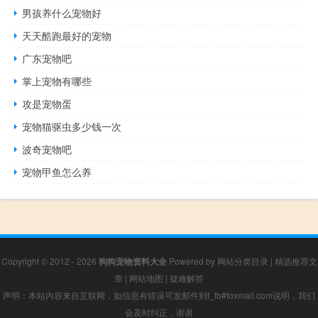
男孩养什么宠物好
天天酷跑最好的宠物
广东宠物吧
掌上宠物有哪些
攻是宠物蛋
宠物猫驱虫多少钱一次
波奇宠物吧
宠物甲鱼怎么养
Copyright © 2012 - 2026
狗狗宠物资料大全
Powered by
网站分类目录
|
精选推荐文
章
|
网站地图
|
疑难解答
声明：本站内容来自互联网，如信息有错误可发邮件到f_fb#foxmail.com说明，我们
会及时纠正，谢谢