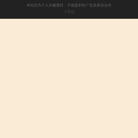
本站仅为个人兴趣爱好，不接盈利性广告及商业合作
小男孩