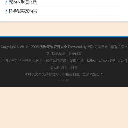
宠物衣服怎么做
怀孕能养宠物吗
Copyright © 2012 - 2026
狗狗宠物资料大全
Powered by
网站分类目录
|
精选推荐文
章
|
网站地图
|
疑难解答
声明：本站内容来自互联网，如信息有错误可发邮件到f_fb#foxmail.com说明，我们
会及时纠正，谢谢
本站仅为个人兴趣爱好，不接盈利性广告及商业合作
小男孩