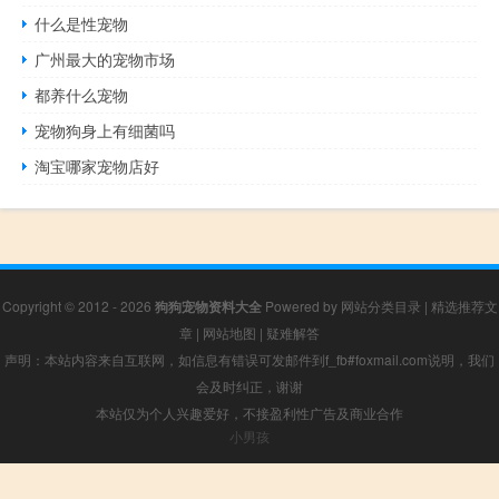
什么是性宠物
广州最大的宠物市场
都养什么宠物
宠物狗身上有细菌吗
淘宝哪家宠物店好
Copyright © 2012 - 2026
狗狗宠物资料大全
Powered by
网站分类目录
|
精选推荐文
章
|
网站地图
|
疑难解答
声明：本站内容来自互联网，如信息有错误可发邮件到f_fb#foxmail.com说明，我们
会及时纠正，谢谢
本站仅为个人兴趣爱好，不接盈利性广告及商业合作
小男孩