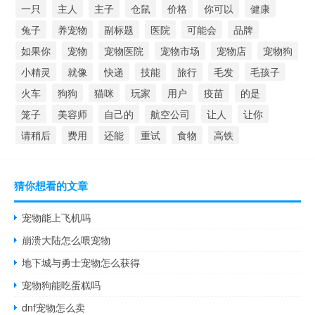
一只
主人
主子
仓鼠
价格
你可以
健康
兔子
养宠物
副标题
医院
可能会
品牌
如果你
宠物
宠物医院
宠物市场
宠物店
宠物狗
小精灵
就像
快递
技能
旅行
毛发
毛孩子
火车
狗狗
猫咪
玩家
用户
疫苗
的是
笼子
美容师
自己的
航空公司
让人
让你
请稍后
费用
还能
重试
食物
高铁
猜你想看的文章
宠物能上飞机吗
崩溃大陆怎么喂宠物
地下城与勇士宠物怎么获得
宠物狗能吃蛋糕吗
dnf宠物怎么卖