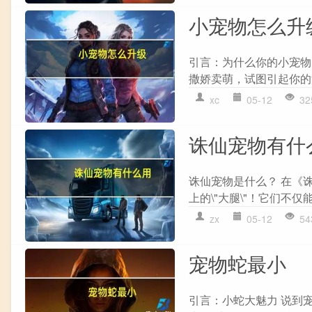
小宠物怎么升
引言：为什么你的小宠物
撒娇卖萌，试图引起你的
xc
05-12
32
诛仙宠物有什
诛仙宠物是什么？ 在《
上的\"大腿\"！它们不
zx
05-12
54
宠物蛇最小
引言：小蛇大魅力 说到