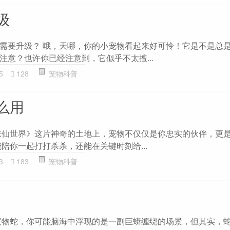
级
需要升级？ 哦，天哪，你的小宠物看起来好可怜！它是不是总
注意？也许你已经注意到，它似乎不太擅...
5
128
宠物科普
么用
诛仙世界》这片神奇的土地上，宠物不仅仅是你忠实的伙伴，更
仅能陪你一起打打杀杀，还能在关键时刻给...
3
183
宠物科普
宠物蛇，你可能脑海中浮现的是一副巨蟒缠绕的场景，但其实，