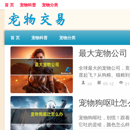
首 页
宠物科普
宠物分类
首 页
宠物科普
宠物分类
最大宠物公司
全球最大的宠物公司，竟
度起飞？从狗粮、猫粮到
zd
05-12
21
宠物狗呕吐怎
宠物狗呕吐，别慌！跟着
它吐的是啥，颜色怎么样