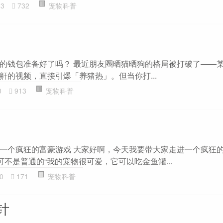
03
732
宠物科普
的钱包准备好了吗？ 最近朋友圈晒猫晒狗的格局被打破了——
鼾的视频，直接引爆「养猪热」。但当你打...
0
913
宠物科普
一个疯狂的富豪游戏 大家好啊，今天我要带大家走进一个疯狂
可不是普通的“我的宠物很可爱，它可以吃金鱼罐...
0
171
宠物科普
针