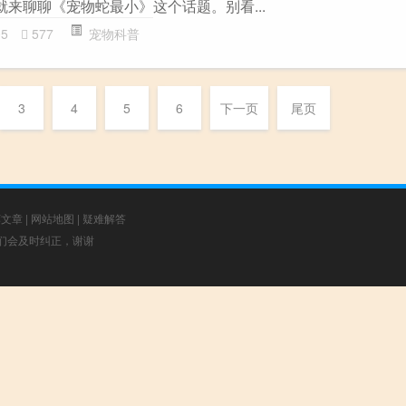
就来聊聊《宠物蛇最小》这个话题。别看...
05
577
宠物科普
3
4
5
6
下一页
尾页
荐文章
|
网站地图
|
疑难解答
，我们会及时纠正，谢谢