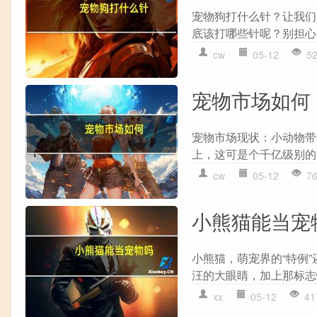
宠物狗打什么针？让我们
底该打哪些针呢？别担心
cw
05-12
5
宠物市场如何
宠物市场现状：小动物带
上，这可是个千亿级别的
cw
05-12
7
小熊猫能当宠
小熊猫，萌宠界的“特例”
汪的大眼睛，加上那标志
xx
05-12
41