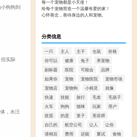
每一个宠物都是小天使！
的小狗狗到
给每个宠物营造一个温馨有爱的家！
心怀善念，善待身边的人和宠物。
分类信息
一只
主人
主子
仓鼠
价格
。但实际
你可以
健康
兔子
养宠物
副标题
医院
可能会
品牌
如果你
宠物
宠物医院
宠物市场
宠物店
宠物狗
小精灵
就像
快递
技能
旅行
毛发
毛孩子
火车
狗狗
猫咪
玩家
用户
身体，水汪
疫苗
的是
笼子
美容师
自己的
航空公司
让人
让你
请稍后
费用
还能
重试
食物