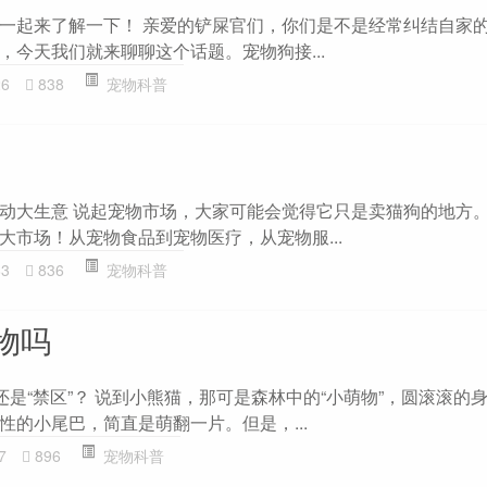
一起来了解一下！ 亲爱的铲屎官们，你们是不是经常纠结自家
，今天我们就来聊聊这个话题。宠物狗接...
26
838
宠物科普
动大生意 说起宠物市场，大家可能会觉得它只是卖猫狗的地方
大市场！从宠物食品到宠物医疗，从宠物服...
63
836
宠物科普
物吗
还是“禁区”？ 说到小熊猫，那可是森林中的“小萌物”，圆滚滚的
性的小尾巴，简直是萌翻一片。但是，...
7
896
宠物科普