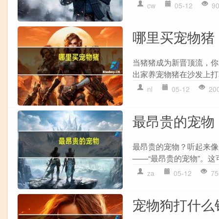
cw
05-12
9
哪里买宠物猪
当猪猪成为新晋顶流，你
出家养宠物猪在沙发上打
nl
05-12
20
最昂贵的宠物
最昂贵的宠物？听起来像
——“最昂贵的宠物”。这
za
05-12
75
宠物狗打什么