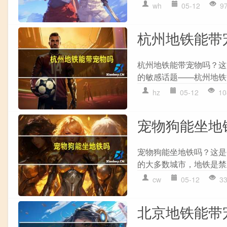
wh
05-12
9
杭州地铁能带
杭州地铁能带宠物吗？这
的敏感话题——杭州地铁
hz
05-12
10
宠物狗能坐地
宠物狗能坐地铁吗？这是
的大多数城市，地铁是禁
cw
05-12
3
北京地铁能带