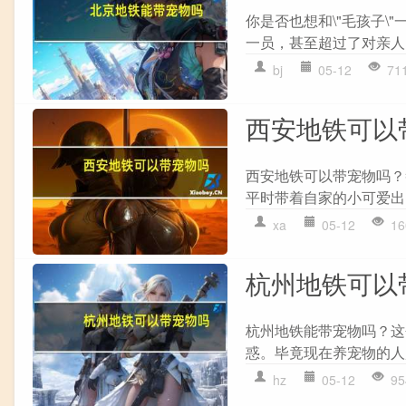
你是否也想和\"毛孩子
一员，甚至超过了对亲人
bj
05-12
71
西安地铁可以
西安地铁可以带宠物吗？
平时带着自家的小可爱出
xa
05-12
16
杭州地铁可以
杭州地铁能带宠物吗？这
惑。毕竟现在养宠物的人越
hz
05-12
95