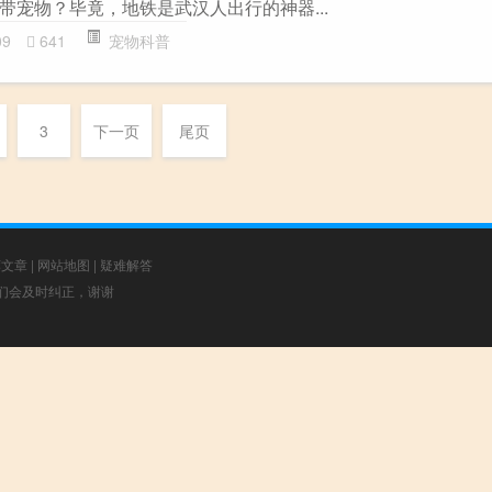
带宠物？毕竟，地铁是武汉人出行的神器...
09
641
宠物科普
3
下一页
尾页
荐文章
|
网站地图
|
疑难解答
，我们会及时纠正，谢谢