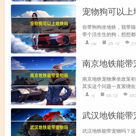
宠物狗可以上
你带狗狗坐地铁，我带猫
带个活生生的狗，想想都
cw
05-12
3
南京地铁能带
南京地铁宠物乘坐政策初
其实这个问题一直萦绕在
nj
05-12
69
武汉地铁能带
武汉地铁能带宠物吗？这