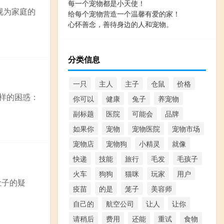
每一个宠物都是小天使！
视为家庭的
给每个宠物营造一个温馨有爱的家！
心怀善念，善待身边的人和宠物。
分类信息
一只
主人
主子
仓鼠
价格
同样的困惑：
你可以
健康
兔子
养宠物
副标题
医院
可能会
品牌
如果你
宠物
宠物医院
宠物市场
宠物店
宠物狗
小精灵
就像
快递
技能
旅行
毛发
毛孩子
火车
狗狗
猫咪
玩家
用户
肚子的疑
疫苗
的是
笼子
美容师
自己的
航空公司
让人
让你
请稍后
费用
还能
重试
食物