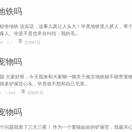
地铁吗
砂坐地铁 说实话，这事儿真让人头大！毕竟地铁里人挤人，带
瘆人。你是不是也常在纠结：我的毛...
19
1
宠物科普
宠物吗
探 大家好呀，今天我来和大家聊一聊关于南京地铁能不能带宠
很多铲屎官心头，毕竟谁不想和自己毛茸...
3
844
宠物科普
宠物吗
个问题我查了三天三夜！ 作为一个爱猫如命的铲屎官，我最关