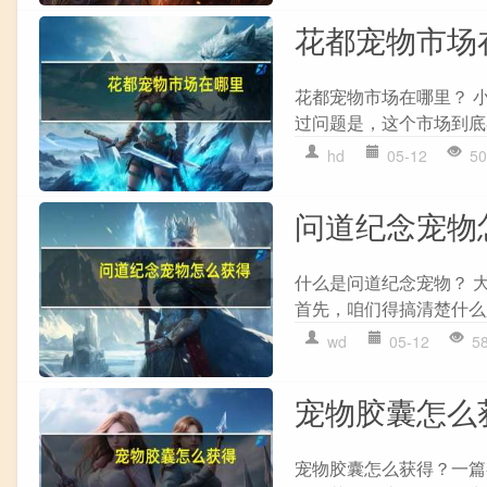
花都宠物市场
花都宠物市场在哪里？ 
过问题是，这个市场到底
hd
05-12
50
问道纪念宠物
什么是问道纪念宠物？ 
首先，咱们得搞清楚什么
wd
05-12
5
宠物胶囊怎么
宠物胶囊怎么获得？一篇