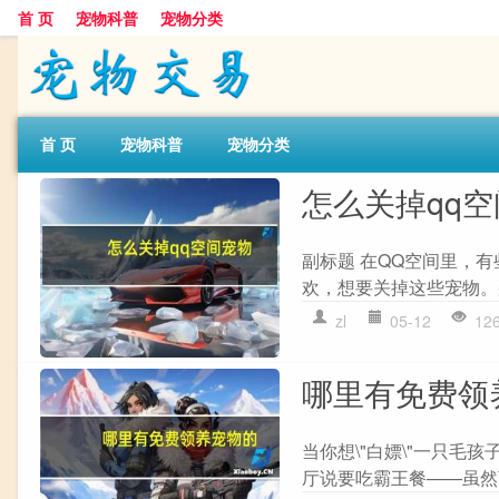
首 页
宠物科普
宠物分类
首 页
宠物科普
宠物分类
怎么关掉qq
副标题 在QQ空间里，
欢，想要关掉这些宠物。那
zl
05-12
12
哪里有免费领
当你想\"白嫖\"一只
厅说要吃霸王餐——虽然