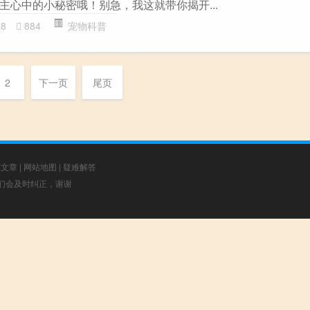
主心中的小秘密哦！别急，我这就带你揭开...
48
884
宠物科普
2
下一页
尾页
荐文章
|
网站地图
|
疑难解答
，我们会及时纠正，谢谢