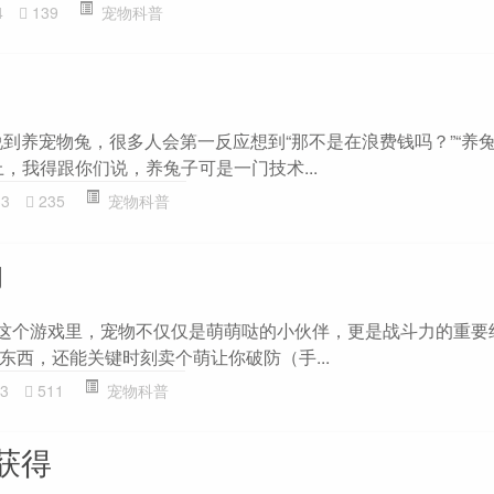
4
139
宠物科普
说到养宠物兔，很多人会第一反应想到“那不是在浪费钱吗？”“养
，我得跟你们说，养兔子可是一门技术...
33
235
宠物科普
物
dnf这个游戏里，宠物不仅仅是萌萌哒的小伙伴，更是战斗力的重
东西，还能关键时刻卖个萌让你破防（手...
3
511
宠物科普
获得