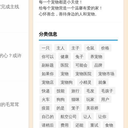
每一个宠物都是小天使！
家完成主线
给每个宠物营造一个温馨有爱的家！
心怀善念，善待身边的人和宠物。
分类信息
一只
主人
主子
仓鼠
价格
的心？或许
你可以
健康
兔子
养宠物
副标题
医院
可能会
品牌
如果你
宠物
宠物医院
宠物市场
宠物店
宠物狗
小精灵
就像
快递
技能
旅行
毛发
毛孩子
火车
狗狗
猫咪
玩家
用户
们的毛茸茸
疫苗
的是
笼子
美容师
自己的
航空公司
让人
让你
请稍后
费用
还能
重试
食物