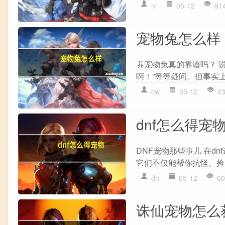
nl
05-12
91
宠物兔怎么样
养宠物兔真的靠谱吗？ 
啊！”等等疑问。但事实上
cw
05-12
4
dnf怎么得宠
DNF宠物那些事儿 在
它们不仅能帮你抗怪、捡
dn
05-12
60
诛仙宠物怎么