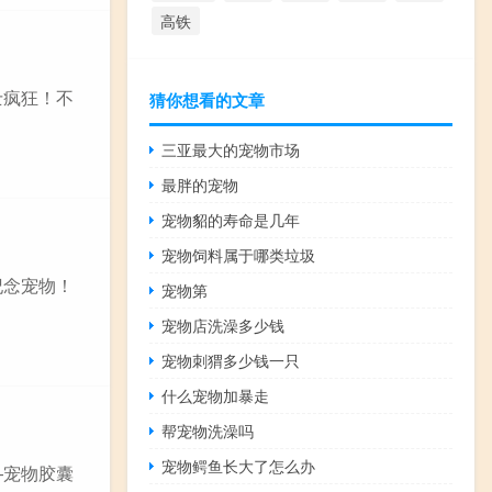
高铁
士疯狂！不
猜你想看的文章
三亚最大的宠物市场
最胖的宠物
宠物貂的寿命是几年
宠物饲料属于哪类垃圾
纪念宠物！
宠物第
宠物店洗澡多少钱
宠物刺猬多少钱一只
什么宠物加暴走
帮宠物洗澡吗
宠物鳄鱼长大了怎么办
—宠物胶囊