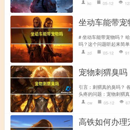
kc
05-12
12
坐动车能带宠
# 坐动车能带宠物吗？
吗？这个问题听起来简单
zd
05-12
91
宠物刺猬臭吗
引言：刺猬真的臭吗？ 
头疼的问题：宠物刺猬真
cw
05-12
6
高铁如何办理