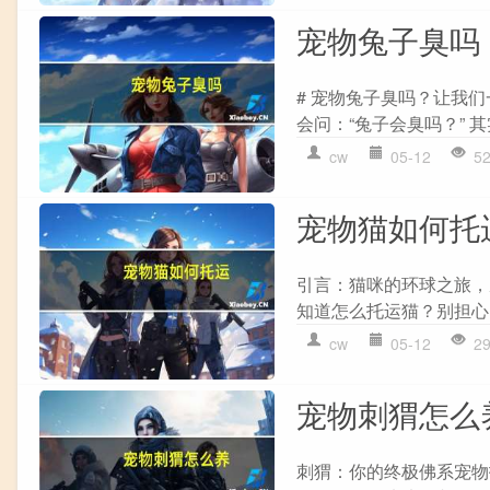
宠物兔子臭吗
# 宠物兔子臭吗？让我
会问：“兔子会臭吗？” 
cw
05-12
5
宠物猫如何托
引言：猫咪的环球之旅，
知道怎么托运猫？别担心
cw
05-12
2
宠物刺猬怎么
刺猬：你的终极佛系宠物