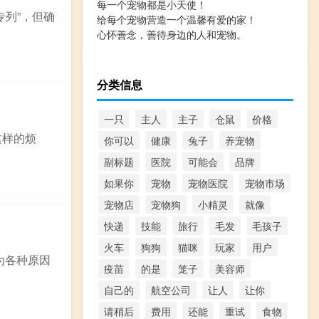
每一个宠物都是小天使！
专列”，但确
给每个宠物营造一个温馨有爱的家！
心怀善念，善待身边的人和宠物。
分类信息
一只
主人
主子
仓鼠
价格
这样的烦
你可以
健康
兔子
养宠物
副标题
医院
可能会
品牌
如果你
宠物
宠物医院
宠物市场
宠物店
宠物狗
小精灵
就像
快递
技能
旅行
毛发
毛孩子
火车
狗狗
猫咪
玩家
用户
为各种原因
疫苗
的是
笼子
美容师
自己的
航空公司
让人
让你
请稍后
费用
还能
重试
食物