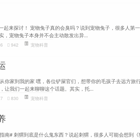
们一起来探讨！ 宠物兔子真的会臭吗？说到宠物兔子，很多人第
其实，宠物兔子本身并不会主动散发出异...
26
942
宠物科普
运
从你家到我的家 嘿，各位铲屎官们，想带你的毛孩子去远方旅
，让我们一起来聊聊这个话题。其实，托...
97
830
宠物科普
养
指南# 刺猬到底是什么鬼东西？说起刺猬，很多人可能会想到《