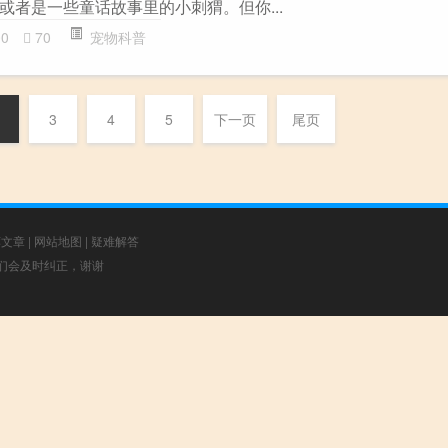
或者是一些童话故事里的小刺猬。但你...
00
70
宠物科普
3
4
5
下一页
尾页
荐文章
|
网站地图
|
疑难解答
，我们会及时纠正，谢谢