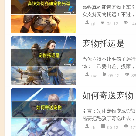
高铁真的能带宠物上车？
实支持宠物托运！不过，这
gt
05-12
14
宠物托运是
当你不得不让毛孩子远行
恼：自己要出差、搬家，
cw
05-12
3
如何寄送宠物
引言：别让宠物变成\"
需要把毛孩子寄送出去，
rh
05-12
47