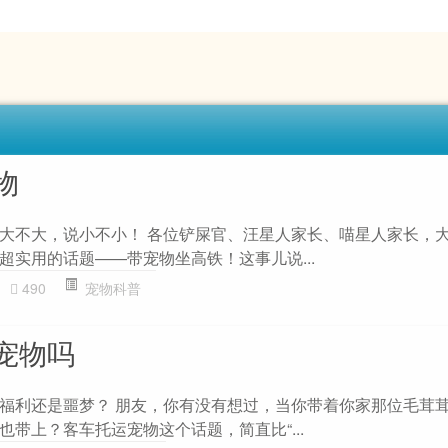
物
大不大，说小不小！ 各位铲屎官、汪星人家长、喵星人家长，
超实用的话题——带宠物坐高铁！这事儿说...
490
宠物科普
宠物吗
福利还是噩梦？ 朋友，你有没有想过，当你带着你家那位毛茸
带上？客车托运宠物这个话题，简直比“...