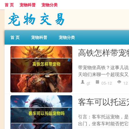
首 页
宠物科普
宠物分类
首 页
宠物科普
宠物分类
高铁怎样带宠
带宠物坐高铁？这事儿说
天咱们来聊一个超现实又
gt
05-12
12
客车可以托运
引言：客车托运宠物，是
出门，坐客车时能否把它也