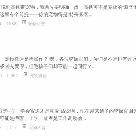
 说到高铁带宠物，我首先要明确一点：高铁可不是宠物的“豪华
里有个前提——你的宠物得是“特殊乘客...
4
588
宠物科普
：宠物托运是啥操作？ 嘿，各位铲屎官们，你们是不是也有过
或者去度假，但毛孩子们却不能一起同行？...
81
957
宠物科普
流浪选手\"，学会寄送才是真爱 话说啊，现在越来越多的铲屎官因
可能是搬家、上学，或者是工作调动啥...
7
117
宠物科普