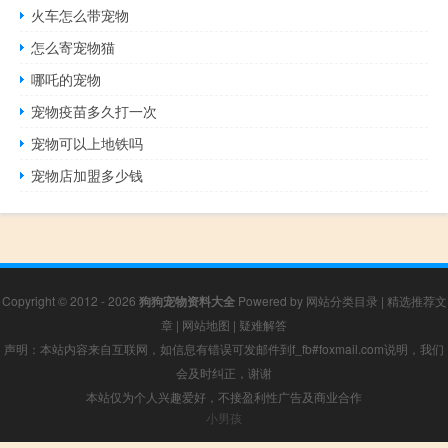
火车怎么带宠物
怎么寄宠物猫
哪吒的宠物
宠物疫苗多久打一次
宠物可以上地铁吗
宠物店加盟多少钱
Copyright © 2012 - 2026
狗狗宠物资料大全
Powered by
网站分类目录
|
精选推荐文
章
|
网站地图
|
疑难解答
声明：本站内容来自互联网，如信息有错误可发邮件到f_fb#foxmail.com说明，我们
会及时纠正，谢谢
本站仅为个人兴趣爱好，不接盈利性广告及商业合作
小男孩