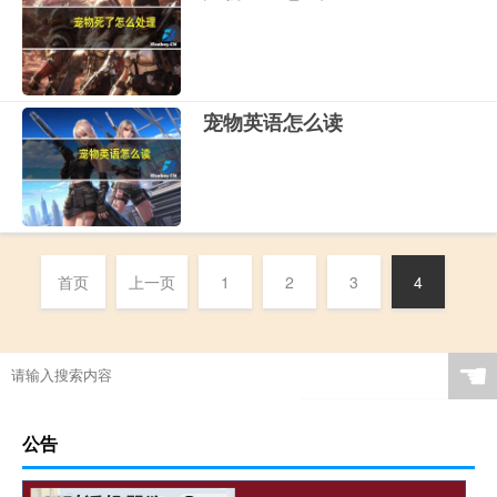
宠物英语怎么读
首页
上一页
1
2
3
4
☚
公告