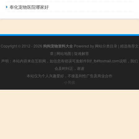
奉化宠物医院哪家好
Copyright © 2012 - 2026
狗狗宠物资料大全
Powered by
网站分类目录
|
精选推荐文
章
|
网站地图
|
疑难解答
声明：本站内容来自互联网，如信息有错误可发邮件到f_fb#foxmail.com说明，我们
会及时纠正，谢谢
本站仅为个人兴趣爱好，不接盈利性广告及商业合作
小男孩