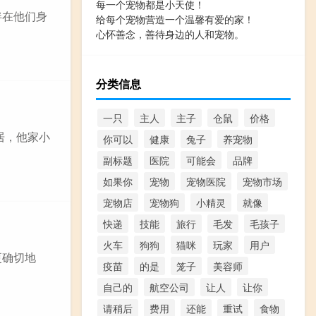
每一个宠物都是小天使！
伴在他们身
给每个宠物营造一个温馨有爱的家！
心怀善念，善待身边的人和宠物。
分类信息
一只
主人
主子
仓鼠
价格
居，他家小
你可以
健康
兔子
养宠物
副标题
医院
可能会
品牌
如果你
宠物
宠物医院
宠物市场
宠物店
宠物狗
小精灵
就像
快递
技能
旅行
毛发
毛孩子
火车
狗狗
猫咪
玩家
用户
更确切地
疫苗
的是
笼子
美容师
自己的
航空公司
让人
让你
请稍后
费用
还能
重试
食物