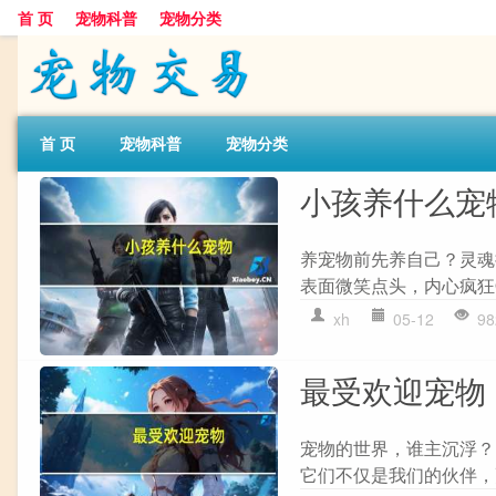
首 页
宠物科普
宠物分类
首 页
宠物科普
宠物分类
小孩养什么宠
养宠物前先养自己？灵魂拷
表面微笑点头，内心疯狂OS
xh
05-12
98
最受欢迎宠物
宠物的世界，谁主沉浮？
它们不仅是我们的伙伴，