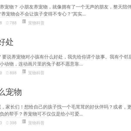
养宠物？ 小朋友养宠物，就像拥有了一个无声的朋友，整天陪
养宠物会不会让孩子变得不专心？”其实...
8
788
宠物科普
好处
攻\" 要说养宠物对小孩有什么好处，我先给你讲个故事。我有个邻
小动物，连动画片里的兔子都不愿意靠...
9
898
宠物科普
么宠物
嘿，家长们！想给自己的孩子找一个毛茸茸的好伙伴吗？或者，
负的帮手？养宠物可不仅仅是给小可爱...
3
398
宠物科普