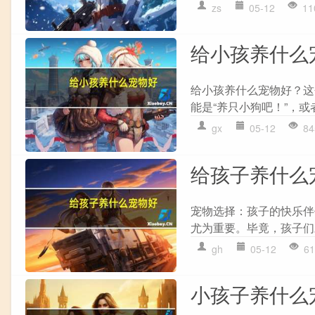
zs
05-12
11
给小孩养什么
给小孩养什么宠物好？这
能是“养只小狗吧！”，或
gx
05-12
84
给孩子养什么
宠物选择：孩子的快乐伴
尤为重要。毕竟，孩子们
gh
05-12
61
小孩子养什么