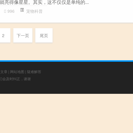
就亮得像星星。其实，这不仅仅是单纯的...
996
宠物科普
2
下一页
尾页
荐文章
|
网站地图
|
疑难解答
，我们会及时纠正，谢谢