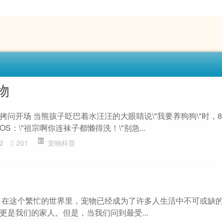
物
问开场 当熊孩子眨巴着水汪汪的大眼睛说\"我要养狗狗\"时，8
：\"祖宗啊你连袜子都懒得洗！\"别急...
2
201
宠物科普
 在这个繁忙的世界里，宠物已经成为了许多人生活中不可或缺
更是我们的家人。但是，当我们问到最受...