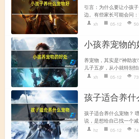
引言：为什么要让小孩子
边。有些家长可能会问：“
xh
05-12
50
小孩养宠物的
养宠物，其实是\"神助
儿子五岁，从小就特别怕
xh
05-12
73
孩子适合养什
孩子适合养什么宠物？ 
说，是想给自己找一个减
hz
05-12
74