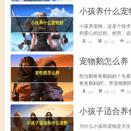
小孩养什么宠
小孩养宠物，这是个技术
和爱心的过程。然而，选
xh
05-12
45
宠物鹅怎么养
想当鹅爸爸鹅妈妈？先看
爸爸鹅妈妈”。养宠物鹅听
cw
05-12
5
小孩子适合养
为什么小孩和宠物是天生