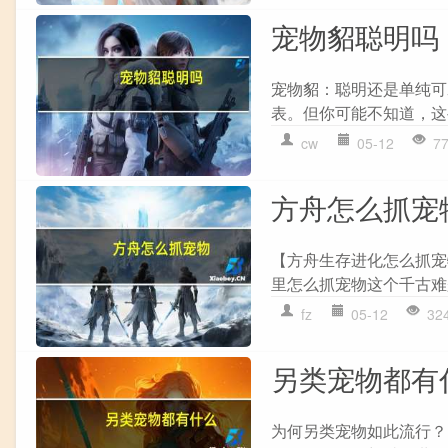
宠物貂聪明吗
宠物貂：聪明还是单纯可
表。但你可能不知道，这
cw
05-12
7
方舟怎么抓宠
【方舟生存进化怎么抓宠
里怎么抓宠物这个千古难
fz
05-12
32
另类宠物都有
为何另类宠物如此流行？