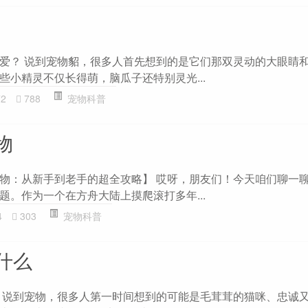
爱？ 说到宠物貂，很多人首先想到的是它们那双灵动的大眼睛
些小精灵不仅长得萌，脑瓜子还特别灵光...
72
788
宠物科普
物
物：从新手到老手的超全攻略】 哎呀，朋友们！今天咱们聊一
题。作为一个在方舟大陆上摸爬滚打多年...
4
303
宠物科普
什么
 说到宠物，很多人第一时间想到的可能是毛茸茸的猫咪、忠诚