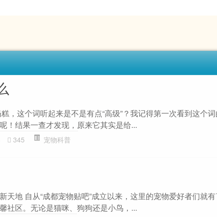
么
奶糕，这个词听起来是不是有点“高级”？我记得第一次看到这个
呢！结果一查才发现，原来它其实是给...
6
345
宠物科普
新天地 自从“成都宠物贴吧”成立以来，这里的宠物爱好者们就
馨社区。无论是猫咪、狗狗还是小鸟，...