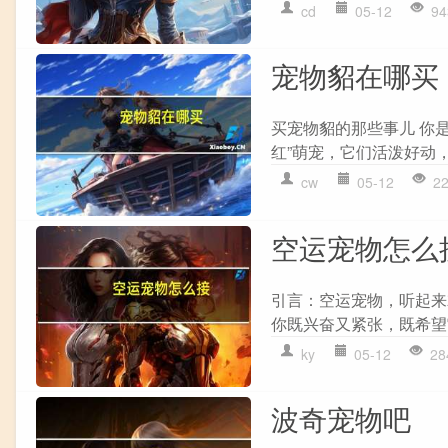
cd
05-12
94
宠物貂在哪买
买宠物貂的那些事儿 你
红”萌宠，它们活泼好动，
cw
05-12
2
空运宠物怎么
引言：空运宠物，听起来
你既兴奋又紧张，既希望
ky
05-12
28
波奇宠物吧