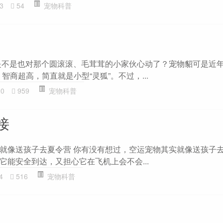
3
54
宠物科普
是不是也对那个圆滚滚、毛茸茸的小家伙心动了？宠物貂可是近年
智商超高，简直就是小型“灵狐”。不过，...
20
959
宠物科普
接
就像送孩子去夏令营 你有没有想过，空运宠物其实就像送孩子
它能安全到达，又担心它在飞机上会不会...
4
516
宠物科普