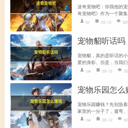
波奇宠物吧：你我他的宠
奇宠物吧》作为一个聚集
br
05-12
92
宠物貂听话吗
宠物貂，真的是听话的小
爱的身影。但是，当我们
cw
05-12
3
宠物乐园怎么
宠物乐园赚钱？先别急着
家里的一分子了，遛弯、
cw
05-12
6