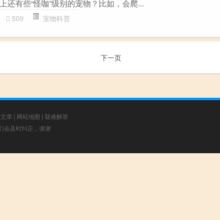
还有些“怪咖”级别的宠物？比如，会爬...
509
宠物科普
下一页
荐文章
|
网站地图
|
疑难解答
，我们会及时纠正，谢谢