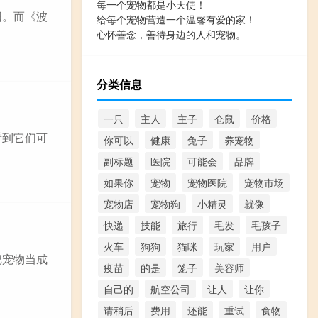
每一个宠物都是小天使！
阳。而《波
给每个宠物营造一个温馨有爱的家！
心怀善念，善待身边的人和宠物。
分类信息
一只
主人
主子
仓鼠
价格
看到它们可
你可以
健康
兔子
养宠物
副标题
医院
可能会
品牌
如果你
宠物
宠物医院
宠物市场
宠物店
宠物狗
小精灵
就像
快递
技能
旅行
毛发
毛孩子
火车
狗狗
猫咪
玩家
用户
把宠物当成
疫苗
的是
笼子
美容师
自己的
航空公司
让人
让你
请稍后
费用
还能
重试
食物