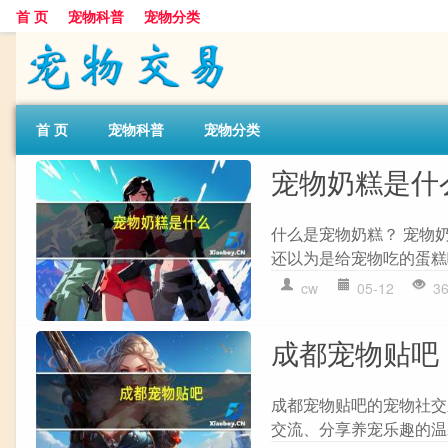
首 页
宠物科普
宠物分类
首 页
宠物科普
宠物分类
宠物奶糕是什
什么是宠物奶糕？ 宠物
还以为是给宠物吃的蛋糕
cw
05-12
3
成都宠物贴吧
成都宠物贴吧的宠物社交
交流、分享养宠乐趣的温