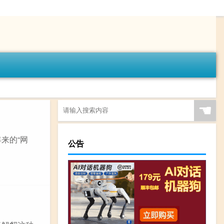
☚
来的“网
公告