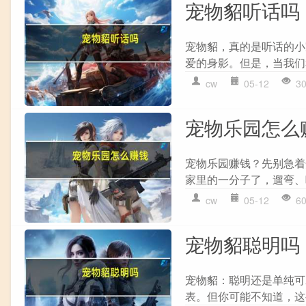
宠物貂听话吗
宠物貂，真的是听话的小
爱的身影。但是，当我们
cw
05-12
3
宠物乐园怎么
宠物乐园赚钱？先别急着
家里的一分子了，遛弯、
cw
05-12
6
宠物貂聪明吗
宠物貂：聪明还是单纯可
表。但你可能不知道，这