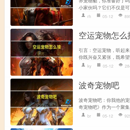
养宠物貂，你准备好了吗
小家伙吗？它们不仅是可
rh
05-12
89
空运宠物怎么
引言：空运宠物，听起来
你既兴奋又紧张，既希望
ky
05-12
28
波奇宠物吧
波奇宠物吧：你我他的宠
奇宠物吧》作为一个聚集
br
05-12
92