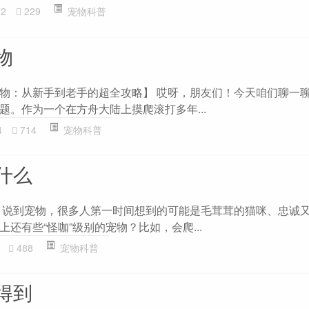
72
229
宠物科普
物
物：从新手到老手的超全攻略】 哎呀，朋友们！今天咱们聊一
题。作为一个在方舟大陆上摸爬滚打多年...
4
714
宠物科普
什么
 说到宠物，很多人第一时间想到的可能是毛茸茸的猫咪、忠诚
还有些“怪咖”级别的宠物？比如，会爬...
488
宠物科普
得到