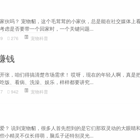
家伙吗？ 宠物貂，这个毛茸茸的小家伙，总是能在社交媒体上
考虑是否要带一个回家时，一个关键问题...
09
276
宠物科普
赚钱
开张，咱们得搞清楚市场需求！ 哎呀，现在的年轻人啊，真是
吃饭、看病、洗澡、娱乐，样样都要讲究...
07
942
宠物科普
爱？ 说到宠物貂，很多人首先想到的是它们那双灵动的大眼睛
些小精灵不仅长得萌，脑瓜子还特别灵光...