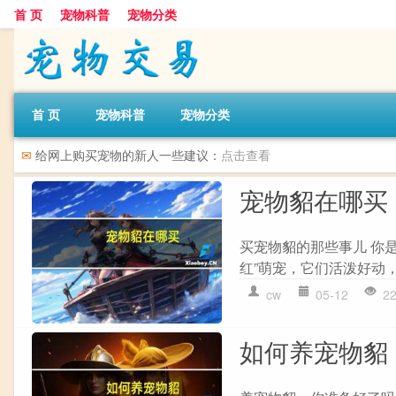
首 页
宠物科普
宠物分类
首 页
宠物科普
宠物分类
✉
给网上购买宠物的新人一些建议：
点击查看
宠物貂在哪买
买宠物貂的那些事儿 你
红”萌宠，它们活泼好动，
cw
05-12
2
如何养宠物貂