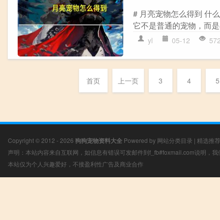
# 月亮宠物怎么得到 
它不是普通的宠物，而是
yl
05-12
57
首页
上一页
3
4
5
Copyright © 2012 - 2026
狗狗宠物资料大全
Powered by
网站分类目录
|
精选推
声明：本站内容来自互联网，如信息有错误可发邮件到f_fb#foxmail.com说明
本站仅为个人兴趣爱好，不接盈利性广告及商业合作