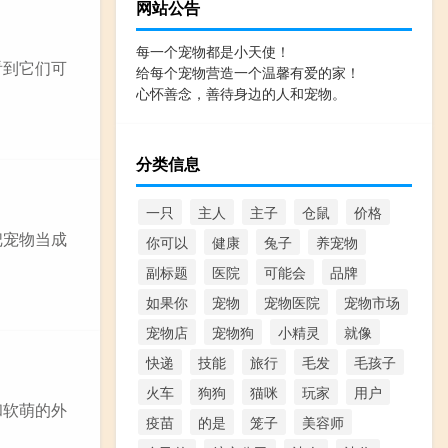
网站公告
每一个宠物都是小天使！
看到它们可
给每个宠物营造一个温馨有爱的家！
心怀善念，善待身边的人和宠物。
分类信息
一只
主人
主子
仓鼠
价格
把宠物当成
你可以
健康
兔子
养宠物
副标题
医院
可能会
品牌
如果你
宠物
宠物医院
宠物市场
宠物店
宠物狗
小精灵
就像
快递
技能
旅行
毛发
毛孩子
火车
狗狗
猫咪
玩家
用户
和软萌的外
疫苗
的是
笼子
美容师