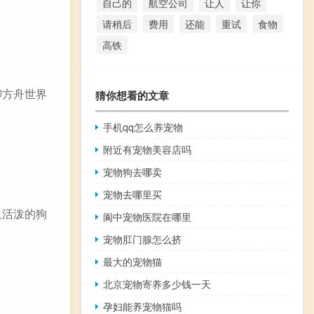
自己的
航空公司
让人
让你
请稍后
费用
还能
重试
食物
高铁
聊方舟世界
猜你想看的文章
手机qq怎么养宠物
附近有宠物美容店吗
宠物狗去哪卖
宠物去哪里买
又活泼的狗
阆中宠物医院在哪里
宠物肛门腺怎么挤
最大的宠物猫
北京宠物寄养多少钱一天
孕妇能养宠物猫吗