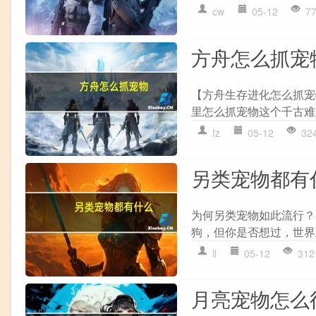
cw
05-12
7
方舟怎么抓宠
【方舟生存进化怎么抓宠
里怎么抓宠物这个千古难
fz
05-12
32
另类宠物都有
为何另类宠物如此流行？
狗，但你是否想过，世界上
ll
05-12
312
月亮宠物怎么