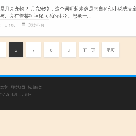
什么是月亮宠物？ 月亮宠物，这个词听起来像是来自科幻小说或者
与月亮有着某种神秘联系的生物。想象一...
2
180
宠物科普
6
7
8
9
下一页
尾页
荐文章
|
网站地图
|
疑难解答
，我们会及时纠正，谢谢