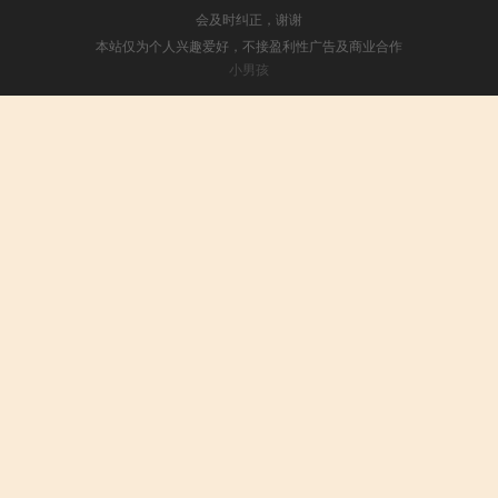
会及时纠正，谢谢
本站仅为个人兴趣爱好，不接盈利性广告及商业合作
小男孩