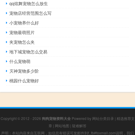
qq炫舞宠物怎么放生
宠物店经营范围怎么写
小宠物养什么好
宠物最萌照片
夹宠物怎么夹
地下城宠物怎么交易
什么宠物萌
灭神宠物多少阶
桃园什么宠物好
Copyright © 2012 - 2026
狗狗宠物资料大全
Powered by
网站分类目录
|
精选推荐文
章
|
网站地图
|
疑难解答
声明：本站内容来自互联网，如信息有错误可发邮件到f_fb#foxmail.com说明，我们